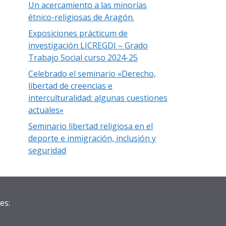
Un acercamiento a las minorías
étnico-religiosas de Aragón.
Exposiciones prácticum de
investigación LICREGDI – Grado
Trabajo Social curso 2024-25
Celebrado el seminario «Derecho,
libertad de creencias e
interculturalidad: algunas cuestiones
actuales»
Seminario libertad religiosa en el
deporte e inmigración, inclusión y
seguridad
es: