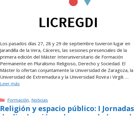
Los pasados días 27, 28 y 29 de septiembre tuvieron lugar en
Jarandilla de la Vera, Cáceres, las sesiones presenciales de la
primera edición del Máster Interuniversitario de Formación
Permanente en Pluralismo Religioso, Derecho y Sociedad. El
Máster lo ofertan conjuntamente la Universidad de Zaragoza, la
Universidad de Extremadura y la Universidad Rovira i Virgili. …
Leer más
Categorías
Formación
,
Noticias
Religión y espacio público: I Jornadas
de divulgación sobre novedades en la
regulación legal
18 de septiembre de 2024