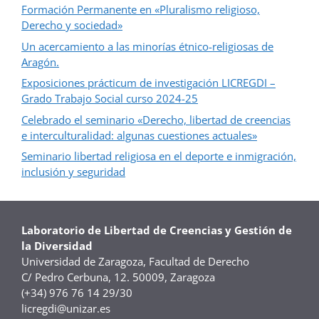
Formación Permanente en «Pluralismo religioso,
Derecho y sociedad»
Un acercamiento a las minorías étnico-religiosas de
Aragón.
Exposiciones prácticum de investigación LICREGDI –
Grado Trabajo Social curso 2024-25
Celebrado el seminario «Derecho, libertad de creencias
e interculturalidad: algunas cuestiones actuales»
Seminario libertad religiosa en el deporte e inmigración,
inclusión y seguridad
Laboratorio de Libertad de Creencias y Gestión de
la Diversidad
Universidad de Zaragoza, Facultad de Derecho
C/ Pedro Cerbuna, 12. 50009, Zaragoza
(+34) 976 76 14 29/30
licregdi@unizar.es