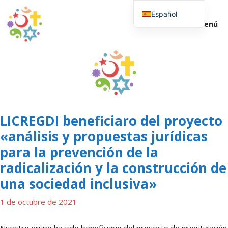
Saltar
Español
al
Menú
contenido
English (UK)
LICREGDI beneficiaro del proyecto
«análisis y propuestas jurídicas
para la prevención de la
radicalización y la construcción de
una sociedad inclusiva»
1 de octubre de 2021
Nuestro grupo ha sido beneficiario del proyecto de investigación