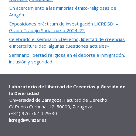
Un acercamiento a las minorías étnico-religiosas de
Aragón.
Exposiciones prácticum de investigación LICREGDI –
Grado Trabajo Social curso 2024-25
Celebrado el seminario «Derecho, libertad de creencias
e interculturalidad: algunas cuestiones actuales»
Seminario libertad religiosa en el deporte e inmigración,
inclusión y seguridad
Laboratorio de Libertad de Creencias y Gestión de
la Diversidad
Universidad de Zaragoza, Facultad de Derecho
C/ Pedro Cerbuna, 12. 50009, Zaragoza
(+34) 976 76 14 29/30
licregdi@unizar.es