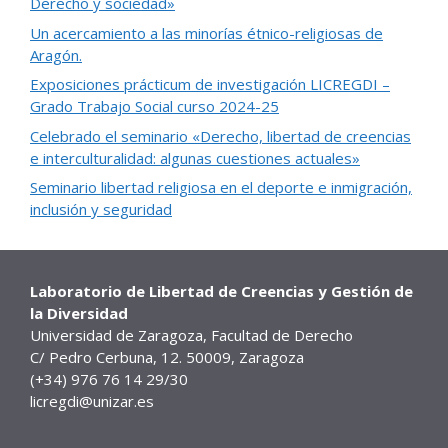
Derecho y sociedad»
Un acercamiento a las minorías étnico-religiosas de
Aragón.
Exposiciones prácticum de investigación LICREGDI –
Grado Trabajo Social curso 2024-25
Celebrado el seminario «Derecho, libertad de creencias
e interculturalidad: algunas cuestiones actuales»
Seminario libertad religiosa en el deporte e inmigración,
inclusión y seguridad
Laboratorio de Libertad de Creencias y Gestión de
la Diversidad
Universidad de Zaragoza, Facultad de Derecho
C/ Pedro Cerbuna, 12. 50009, Zaragoza
(+34) 976 76 14 29/30
licregdi@unizar.es