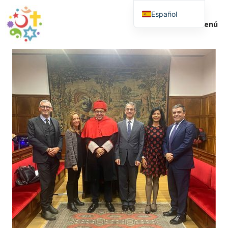
Saltar
Español
al
Menú
contenido
English (UK)