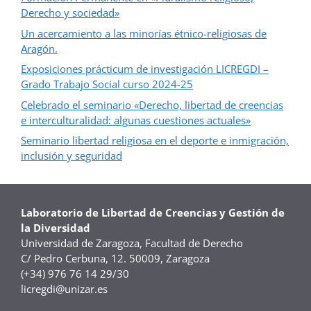
Derecho y sociedad»
Un acercamiento a las minorías étnico-religiosas de
Aragón.
Exposiciones prácticum de investigación LICREGDI –
Grado Trabajo Social curso 2024-25
Celebrado el seminario «Derecho, libertad de creencias
e interculturalidad: algunas cuestiones actuales»
Seminario libertad religiosa en el deporte e inmigración,
inclusión y seguridad
Laboratorio de Libertad de Creencias y Gestión de
la Diversidad
Universidad de Zaragoza, Facultad de Derecho
C/ Pedro Cerbuna, 12. 50009, Zaragoza
(+34) 976 76 14 29/30
licregdi@unizar.es